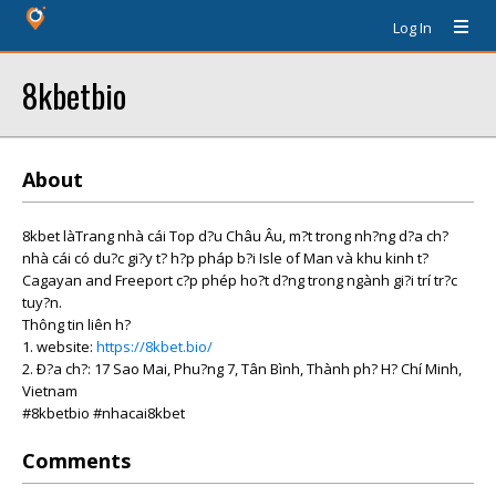
Log In
8kbetbio
About
8kbet làTrang nhà cái Top d?u Châu Âu, m?t trong nh?ng d?a ch?
nhà cái có du?c gi?y t? h?p pháp b?i Isle of Man và khu kinh t?
Cagayan and Freeport c?p phép ho?t d?ng trong ngành gi?i trí tr?c
tuy?n.
Thông tin liên h?
1. website:
https://8kbet.bio/
2. Ð?a ch?: 17 Sao Mai, Phu?ng 7, Tân Bình, Thành ph? H? Chí Minh,
Vietnam
#8kbetbio #nhacai8kbet
Comments